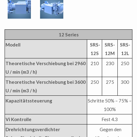
12 Series
Modell
SRS-
SRS-
SRS-
12S
12M
12L
Theoretische Verschiebung bei 2960
210
230
250
U / min (m3 / h)
Theoretische Verschiebung bei 3600
250
275
300
U / min (m3 / h)
Kapazitätssteuerung
Schritte 50% – 75% –
100%
Vi Kontrolle
Fest 4.3
Drehrichtungsverdichter
Gegen den