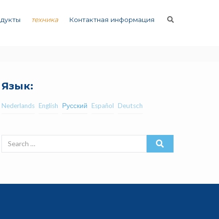
дукты
техника
Контактная информация
Язык:
Nederlands
English
Русский
Español
Deutsch
Search
for: