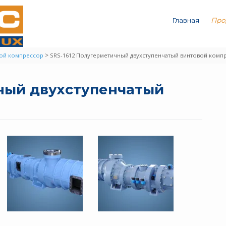
Главная
Про
>
вой компрессор
SRS-1612 Полугерметичный двухступенчатый винтовой комп
чный двухступенчатый