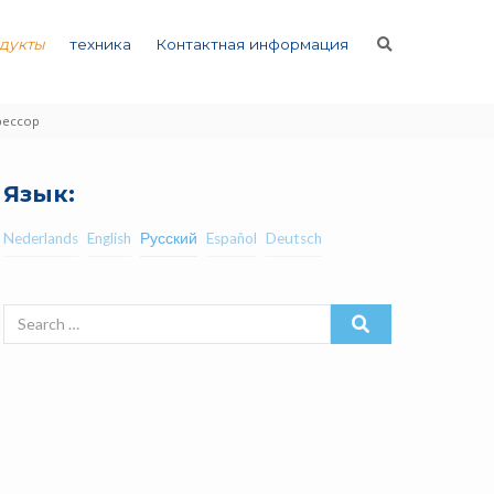
дукты
техника
Контактная информация
рессор
Язык:
Nederlands
English
Русский
Español
Deutsch
Search
for: