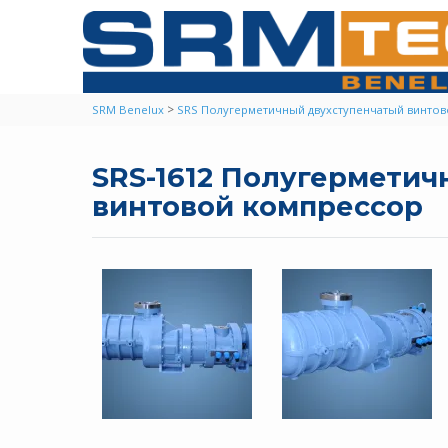
>
SRM Benelux
SRS Полугерметичный двухступенчатый винто
SRS-1612 Полугермети
винтовой компрессор